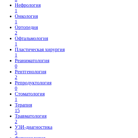
Нефрология
1
Онкология
1
Ортопедия
2
Офтальмология
1
Пластическая хирургия
1
Реаниматология
0
Рентгенология
2
Репродуктология
0
Стоматология
1
Терапия
15
Травматология
2
УЗИ-диагностика
5