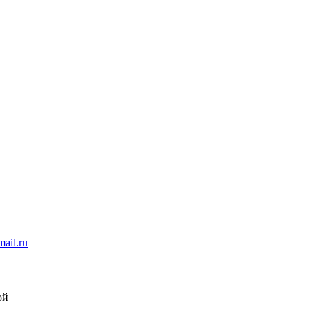
ail.ru
ой