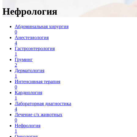
Нефрология
Абдоминальная хирургия
0
Анестезиология
4
Гастроэнтерология
1
Груминг
2
Дерматология
1
Интенсивная терапия
0
Кардиология
1
Лабораторная диагностика
4
Лечение с/х животных
0
Нефрология
1
Онкология