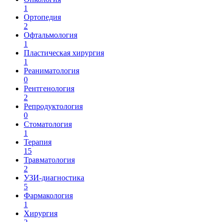
1
Ортопедия
2
Офтальмология
1
Пластическая хирургия
1
Реаниматология
0
Рентгенология
2
Репродуктология
0
Стоматология
1
Терапия
15
Травматология
2
УЗИ-диагностика
5
Фармакология
1
Хирургия