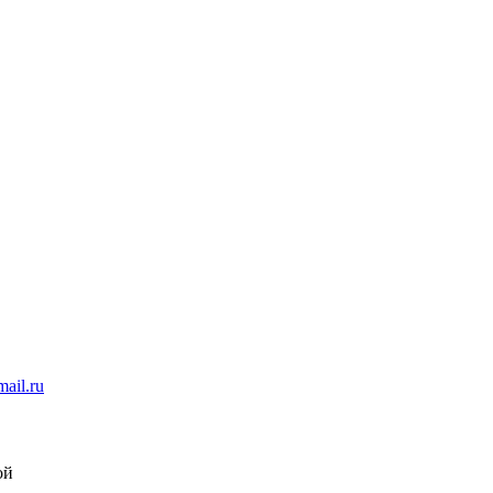
ail.ru
ой